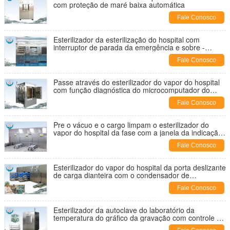
com proteção de maré baixa automática
Fale Conosco
Esterilizador da esterilização do hospital com
interruptor de parada da emergência e sobre -
função atual da proteção
Fale Conosco
Passe através do esterilizador do vapor do hospital
com função diagnóstica do microcomputador do
auto
Fale Conosco
Pre o vácuo e o cargo limpam o esterilizador do
vapor do hospital da fase com a janela da indicação
digital
Fale Conosco
Esterilizador do vapor do hospital da porta deslizante
de carga dianteira com o condensador de
refrigeração água do de alta capacidade
Fale Conosco
Esterilizador da autoclave do laboratório da
temperatura do gráfico da gravação com controle de
limitação da pressão