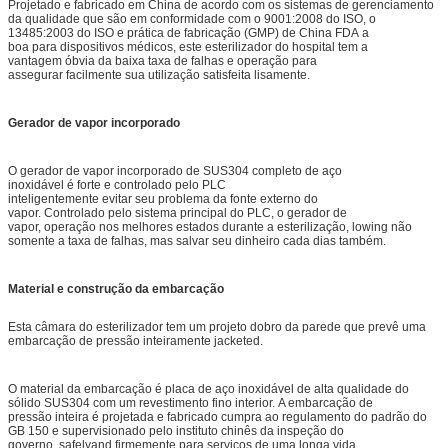
Projetado e fabricado em China de acordo com os sistemas de gerenciamento
da qualidade que são em conformidade com o 9001:2008 do ISO, o
13485:2003 do ISO e prática de fabricação (GMP) de China FDA a
boa para dispositivos médicos, este esterilizador do hospital tem a
vantagem óbvia da baixa taxa de falhas e operação para
assegurar facilmente sua utilização satisfeita lisamente.
Gerador de vapor incorporado
O gerador de vapor incorporado de SUS304 completo de aço
inoxidável é forte e controlado pelo PLC
inteligentemente evitar seu problema da fonte externo do
vapor. Controlado pelo sistema principal do PLC, o gerador de
vapor, operação nos melhores estados durante a esterilização, lowing não
somente a taxa de falhas, mas salvar seu dinheiro cada dias também.
Material e construção da embarcação
Esta câmara do esterilizador tem um projeto dobro da parede que prevê uma
embarcação de pressão inteiramente jacketed.
O material da embarcação é placa de aço inoxidável de alta qualidade do
sólido SUS304 com um revestimento fino interior. A embarcação de
pressão inteira é projetada e fabricado cumpra ao regulamento do padrão do
GB 150 e supervisionado pelo instituto chinês da inspeção do
governo, safelyand firmemente para serviços de uma longa vida.