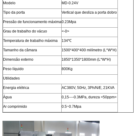
Modelo
MD-0.24V
Tipo da porta
Vertical que desliza a porta dobro
Pressão de funcionamento máxima
0.23Mpa
Grau de trabalho do vácuo
<-0>
Temperatura de trabalho máxima
134℃
Tamanho da câmara
1500*400*400 milímetro (L*W*H)
Dimensão externo
1850*1350*1800mm (L*W*H)
Peso líquido
800Kg
Utilidades
Energia elétrica
AC380V, 50Hz, 3Ph/N/E, 21KVA
Água
0,15----0.3MPa, dureza <50ppm>
Ar comprimido
0.5~0.7Mpa