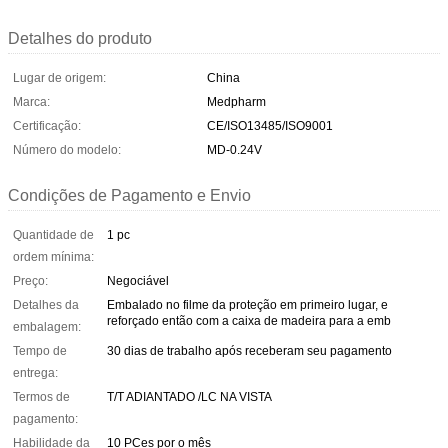
Detalhes do produto
Lugar de origem:
China
Marca:
Medpharm
Certificação:
CE/ISO13485/ISO9001
Número do modelo:
MD-0.24V
Condições de Pagamento e Envio
Quantidade de
1 pc
ordem mínima:
Preço:
Negociável
Detalhes da
Embalado no filme da proteção em primeiro lugar, e
reforçado então com a caixa de madeira para a emb
embalagem:
Tempo de
30 dias de trabalho após receberam seu pagamento
entrega:
Termos de
T/T ADIANTADO /LC NA VISTA
pagamento:
Habilidade da
10 PCes por o mês