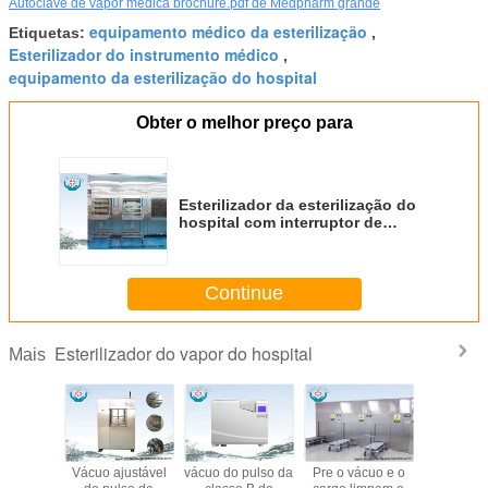
Autoclave de vapor médica brochure.pdf de Medpharm grande
equipamento médico da esterilização
Etiquetas:
,
Esterilizador do instrumento médico
,
equipamento da esterilização do hospital
Obter o melhor preço para
Esterilizador da esterilização do
hospital com interruptor de
parada da emergência e sobre -
função atual da proteção
Continue
Esterilizador do vapor do hospital
Mais
zador do
Vácuo ajustável
vácuo do pulso da
Pre o vácuo e o
Sobr