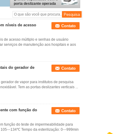
porta deslizante operada
pneumática
om níveis de acesso
Contato
is de acesso múltiplo e senhas de usuário
tar serviços de manutenção aos hospitais e aos
tais do gerador de
Contato
 gerador de vapor para institutos de pesquisa
inoxidável. Tem as portas deslizantes verticais ...
quente com função do
Contato
com função do teste de impermeabilidade para
: 105---134℃ Tempo da esterilização: 0---999min