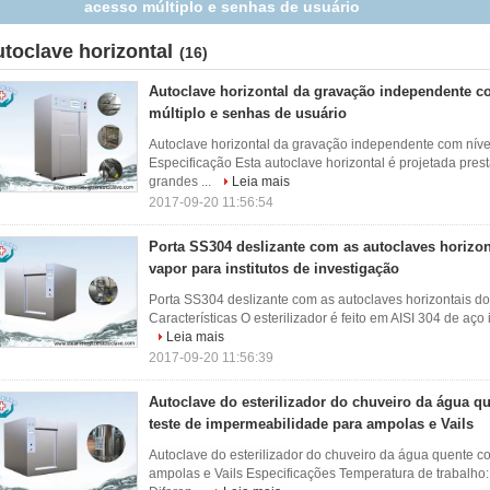
de vapor para institutos de investigação
utoclave horizontal
(16)
Autoclave horizontal da gravação independente c
múltiplo e senhas de usuário
Autoclave horizontal da gravação independente com níve
Especificação Esta autoclave horizontal é projetada pres
grandes ...
Leia mais
2017-09-20 11:56:54
Porta SS304 deslizante com as autoclaves horizon
vapor para institutos de investigação
Porta SS304 deslizante com as autoclaves horizontais do
Características O esterilizador é feito em AISI 304 de aço 
Leia mais
2017-09-20 11:56:39
Autoclave do esterilizador do chuveiro da água 
teste de impermeabilidade para ampolas e Vails
Autoclave do esterilizador do chuveiro da água quente 
ampolas e Vails Especificações Temperatura de trabalho