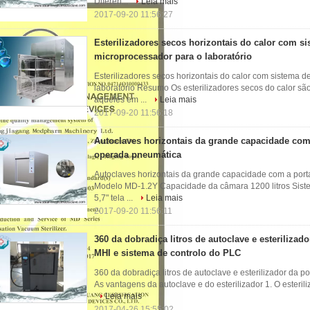
Diferen...
Leia mais
2017-09-20 11:56:27
Esterilizadores secos horizontais do calor com s
microprocessador para o laboratório
Esterilizadores secos horizontais do calor com sistema d
laboratório Resumo Os esterilizadores secos do calor são
aqueles em ...
Leia mais
2017-09-20 11:56:18
Autoclaves horizontais da grande capacidade com 
operada pneumática
Autoclaves horizontais da grande capacidade com a port
Modelo MD-1.2Y Capacidade da câmara 1200 litros Siste
5,7" tela ...
Leia mais
2017-09-20 11:56:11
360 da dobradiça litros de autoclave e esterilizad
MHI e sistema de controlo do PLC
360 da dobradiça litros de autoclave e esterilizador da 
As vantagens da autoclave e do esterilizador 1. O esteril
Leia mais
2017-04-26 15:55:02