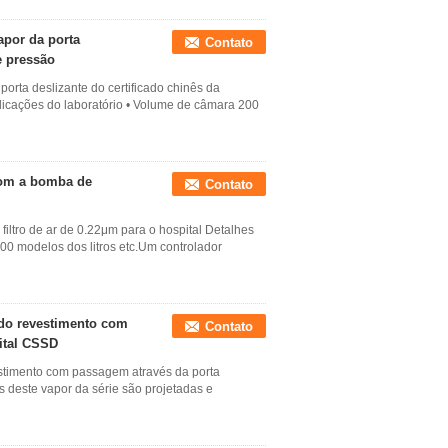
vapor da porta
Contato
e pressão
 porta deslizante do certificado chinês da
licações do laboratório • Volume de câmara 200
 com a bomba de
Contato
iltro de ar de 0.22μm para o hospital Detalhes
00 modelos dos litros etc.Um controlador
r do revestimento com
Contato
ital CSSD
vestimento com passagem através da porta
s deste vapor da série são projetadas e