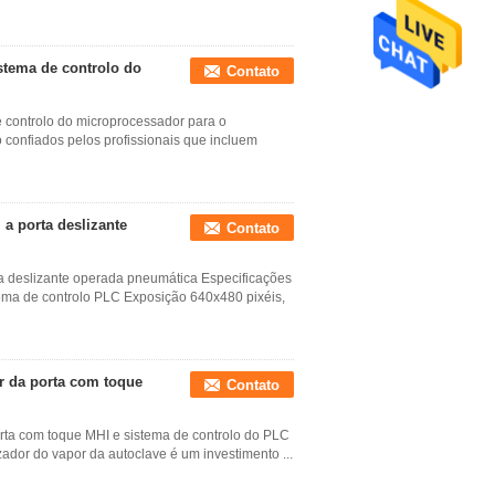
istema de controlo do
Contato
e controlo do microprocessador para o
 confiados pelos profissionais que incluem
a porta deslizante
Contato
a deslizante operada pneumática Especificações
ma de controlo PLC Exposição 640x480 pixéis,
or da porta com toque
Contato
porta com toque MHI e sistema de controlo do PLC
izador do vapor da autoclave é um investimento ...