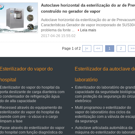
Autoclave horizontal da esterilização do ar de P
construído no gerador de vapor
Autoclave horizontal da esterilização do ar de Prevacuu
Características Gerador de vapor incorporado de SUS304
problema da fonte ...
Leia mais
2017-04-26 15:55:02
Page 1 of 2
|<
<<
1
2
>>
Esterilizador do vapor do
Esterilizador da autoclave d
hospital
laboratório
Esterilizador do vapor do hospital da
Esterilizador do laboratório de gran
porta deslizante de carga dianteira com
capacidade da seguridade biológica
o condensador de refrigeração água
com proteção da segurança do circu
do de alta capacidade
eletrônico
Recessed através do equipamento do
Mutil programou o esterilizador do
esterilizador do vapor do hospital da
vapor do laboratório dos ciclos da
parede com pre - o vácuo e o cargo
esterilização com a válvula de esca
limpam a fase
da segurança
Passe através do esterilizador do vapor
Autoclave articulada automática da
do hospital com função diagnóstica do
máquina do esterilizador do laborató