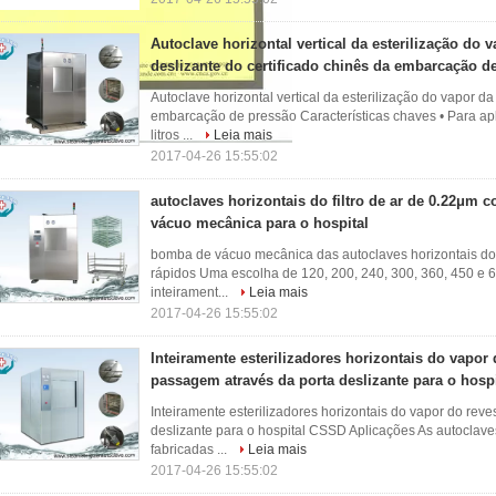
Autoclave horizontal vertical da esterilização do 
deslizante do certificado chinês da embarcação d
Autoclave horizontal vertical da esterilização do vapor da
embarcação de pressão Características chaves • Para ap
litros ...
Leia mais
2017-04-26 15:55:02
autoclaves horizontais do filtro de ar de 0.22μm
vácuo mecânica para o hospital
bomba de vácuo mecânica das autoclaves horizontais do f
rápidos Uma escolha de 120, 200, 240, 300, 360, 450 e 6
inteirament...
Leia mais
2017-04-26 15:55:02
Inteiramente esterilizadores horizontais do vapo
passagem através da porta deslizante para o hosp
Inteiramente esterilizadores horizontais do vapor do re
deslizante para o hospital CSSD Aplicações As autoclave
fabricadas ...
Leia mais
2017-04-26 15:55:02