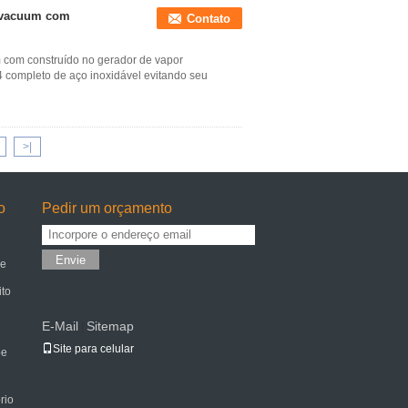
revacuum com
Contato
m com construído no gerador de vapor
 completo de aço inoxidável evitando seu
>|
o
Pedir um orçamento
Envie
de
ito
E-Mail
Sitemap
|
Site para celular
pe
rio