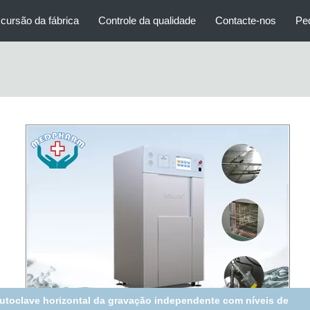
cursão da fábrica
Controle da qualidade
Contacte-nos
Pe
ta SS304 deslizante com as autoclaves horizontais do gerador