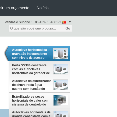
dir um orçamento
Notícia
Vendas e Suporte：
+86-139- 15466171
Go
Autoclave horizontal da
gravação independente
com níveis de acesso
múltiplo e senhas de
usuário
Porta SS304 deslizante
com as autoclaves
horizontais do gerador de
vapor para institutos de
Autoclave do esterilizador
investigação
do chuveiro da água
quente com função do
teste de
impermeabilidade para
Esterilizadores secos
ampolas e Vails
horizontais do calor com
sistema de controlo do
microprocessador para o
laboratório
Autoclaves horizontais da
grande capacidade com a