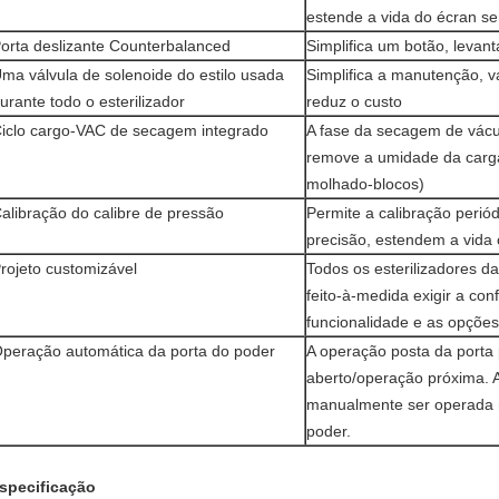
estende a vida do écran se
orta deslizante Counterbalanced
Simplifica um botão, levan
ma válvula de solenoide do estilo usada
Simplifica a manutenção, vá
urante todo o esterilizador
reduz o custo
iclo cargo-VAC de secagem integrado
A fase da secagem de vácu
remove a umidade da carga
molhado-blocos)
alibração do calibre de pressão
Permite a calibração perió
precisão, estendem a vid
rojeto customizável
Todos os esterilizadores da
feito-à-medida exigir a con
funcionalidade e as opções
peração automática da porta do poder
A operação posta da porta
aberto/operação próxima. 
manualmente ser operada 
poder.
specificação