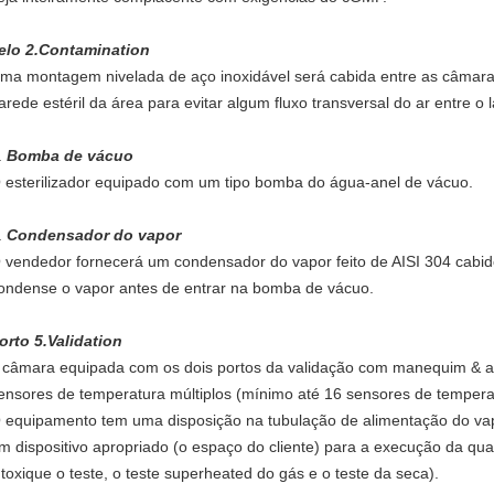
elo 2.Contamination
ma montagem nivelada de aço inoxidável será cabida entre as câmaras
arede estéril da área para evitar algum fluxo transversal do ar entre o la
.
Bomba de vácuo
 esterilizador equipado com um tipo bomba do água-anel de vácuo.
.
Condensador do vapor
 vendedor fornecerá um condensador do vapor feito de AISI 304 cabid
ondense o vapor antes de entrar na bomba de vácuo.
orto 5.Validation
 câmara equipada com os dois portos da validação com manequim & a
ensores de temperatura múltiplos (mínimo até 16 sensores de tempera
 equipamento tem uma disposição na tubulação de alimentação do vap
m dispositivo apropriado (o espaço do cliente) para a execução da qu
ntoxique o teste, o teste superheated do gás e o teste da seca).