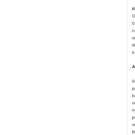
f
O
0
r
s
d
e
A
A
p
b
r
m
p
v
f