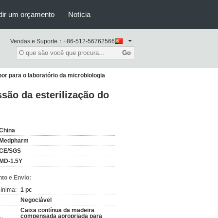
dir um orçamento
Notícia
Vendas e Suporte：
+86-512-56762566
Go
or para o laboratório da microbiologia
ssão da esterilização do
China
Medpharm
CE/SGS
MD-1.5Y
to e Envio:
ínima:
1 pc
Negociável
Caixa contínua da madeira
compensada apropriada para