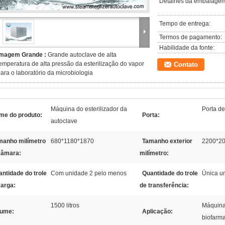
Detalhes da embalagem
Tempo de entrega:
Termos de pagamento:
Habilidade da fonte:
Imagem Grande :
Grande autoclave de alta
emperatura de alta pressão da esterilização do vapor
Contato
ara o laboratório da microbiologia
Máquina do esterilizador da
Porta de
me do produto:
Porta:
autoclave
manho milímetro
680*1180*1870
Tamanho exterior
2200*2
câmara:
milímetro:
ntidade do trole
Com unidade 2 pelo menos
Quantidade do trole
Única un
carga:
de transferência:
1500 litros
Máquina
lume:
Aplicação:
biofarm