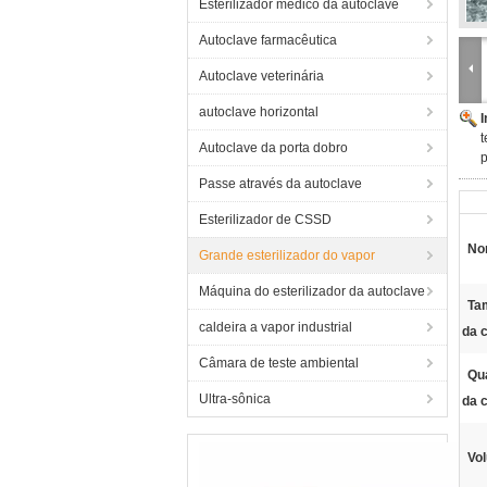
Esterilizador médico da autoclave
Autoclave farmacêutica
Autoclave veterinária
autoclave horizontal
t
Autoclave da porta dobro
p
Passe através da autoclave
Esterilizador de CSSD
No
Grande esterilizador do vapor
Máquina do esterilizador da autoclave
Ta
caldeira a vapor industrial
da 
Câmara de teste ambiental
Qua
Ultra-sônica
da 
Vo