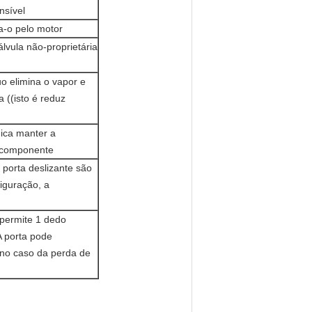
nsível
ta-o pelo motor
lvula não-proprietária
o elimina o vapor e
 ((isto é reduz
dica manter a
a componente
 porta deslizante são
figuração, a
 permite 1 dedo
A porta pode
no caso da perda de