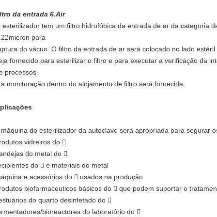
iltro da entrada 6.Air
 esterilizador tem um filtro hidrofóbica da entrada de ar da categoria 
.22micron para
uptura do vácuo. O filtro da entrada de ar será colocado no lado estéril 
eja fornecido para esterilizar o filtro e para executar a verificação da 
e processos
 a monitoração dentro do alojamento de filtro será fornecida.
plicações
 máquina do esterilizador da autoclave será apropriada para segurar o
rodutos vidreiros do

andejas do metal do

ecipientes do

e materiais do metal
áquina e acessórios do  usados na produção
rodutos biofarmaceuticos básicos do  que podem suportar o tratamen
estuários do quarto desinfetado do 
ermentadores/bioreactores do laboratório do 