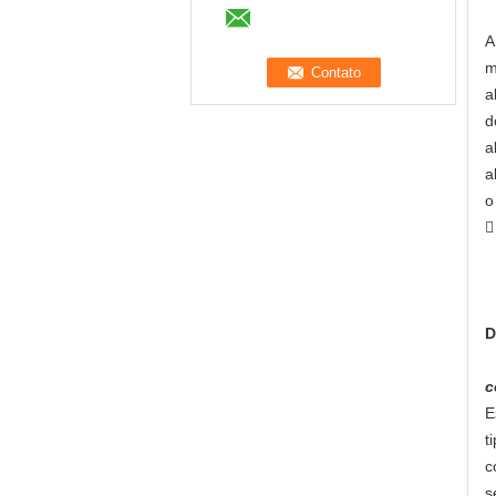
A
m
a
d
a
a
o

a
a
D
c
E
t
c
s