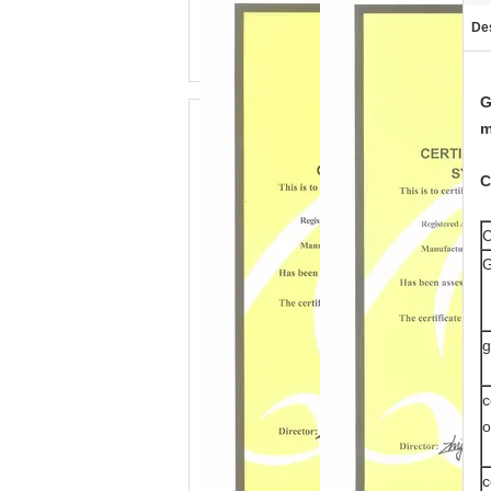
De
G
m
C
C
G
g
c
o
c