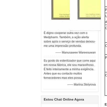
P
U
d
C
É digno cooperar outra vez com o
Medpharm. Também, a ação alerta
sobre após o serviço de vendas deixou-
C
me uma impressão profunda.
—— Manusawee Wareesuwan
P
Eu gosto do esterilizador que corre aqui
em nossa fábrica, ele sou maravilhoso.
É feito inteiramente a minha exigência.
Antes que eu contacto muitos
O
fornecedores mas eles possa
—— Marina.Stolyrova
Estou Chat Online Agora
E