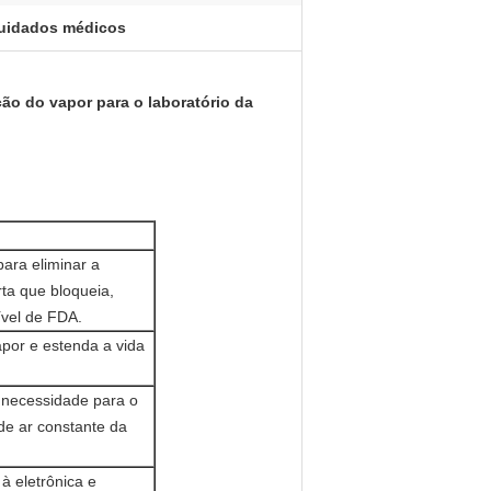
cuidados médicos
ção do vapor para o laboratório da
ara eliminar a
rta que bloqueia,
ível de FDA.
por e estenda a vida
a necessidade para o
de ar constante da
à eletrônica e