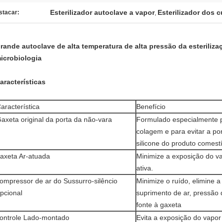
Esterilizador autoclave a vapor
Esterilizador dos 
stacar:
,
rande autoclave de alta temperatura de alta pressão da esteriliza
icrobiologia
aracterísticas
aracterística
Benefício
axeta original da porta da não-vara
Formulado especialmente p
colagem e para evitar a po
silicone do produto comest
axeta Ar-atuada
Minimize a exposição do va
ativa.
ompressor de ar do Sussurro-silêncio
Minimize o ruído, elimine 
pcional
suprimento de ar, pressão 
fonte à gaxeta
ontrole Lado-montado
Evita a exposição do vapor 