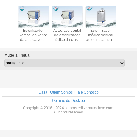
e médica
Esterilizador
Autoclave dental
Esterilizador
autoclav
ilizador
vertical do vapor
do esterilizador
médico vertical
horizontal
da alta
da autoclave do
médico da classe
automaticamente
esteriliz
da classe
esterilizador da
B da autoclave
controlado da
instrum
toclave
autoclave médica
EN13060 com
autoclave com
médico
304
da máquina da
três vezes
sistema do
tempera
Mude a língua
autoclave
fechamento de
excede
segurança
sobre a p
da pre
Casa
|
Quem Somos
|
Fale Conosco
Opinião do Desktop
Copyright © 2016 - 2024 steamsterilizerautoclave.com.
All rights reserved.