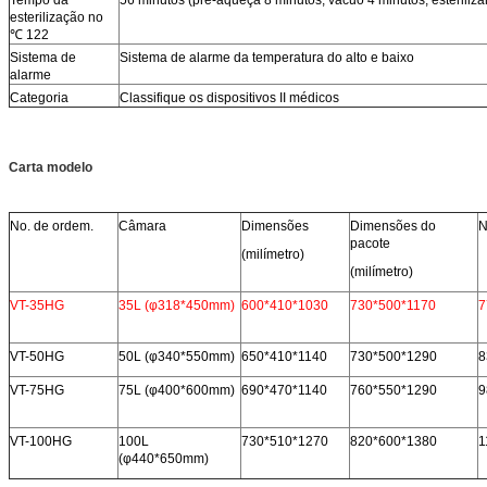
esterilização no
℃ 122
Sistema de
Sistema de alarme da temperatura do alto e baixo
alarme
Categoria
Classifique os dispositivos II médicos
Carta modelo
No. de ordem.
Câmara
Dimensões
Dimensões do
pacote
(milímetro)
(milímetro)
VT-35HG
35L (φ318*450mm)
600*410*1030
730*500*1170
7
VT-50HG
50L (φ340*550mm)
650*410*1140
730*500*1290
8
VT-75HG
75L (φ400*600mm)
690*470*1140
760*550*1290
9
VT-100HG
100L
730*510*1270
820*600*1380
1
(φ440*650mm)