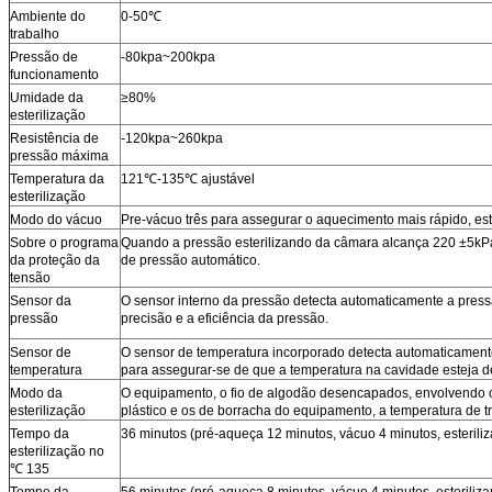
Ambiente do
0-50℃
trabalho
Pressão de
-80kpa~200kpa
funcionamento
Umidade da
≥80%
esterilização
Resistência de
-120kpa~260kpa
pressão máxima
Temperatura da
121℃-135℃ ajustável
esterilização
Modo do vácuo
Pre-vácuo três para assegurar o aquecimento mais rápido, est
Sobre o programa
Quando a pressão esterilizando da câmara alcança 220 ±5kP
da proteção da
de pressão automático.
tensão
Sensor da
O sensor interno da pressão detecta automaticamente a press
pressão
precisão e a eficiência da pressão.
Sensor de
O sensor de temperatura incorporado detecta automaticament
temperatura
para assegurar-se de que a temperatura na cavidade esteja d
Modo da
O equipamento, o fio de algodão desencapados, envolvendo 
esterilização
plástico e os de borracha do equipamento, a temperatura de t
Tempo da
36 minutos (pré-aqueça 12 minutos, vácuo 4 minutos, esterili
esterilização no
℃ 135
Tempo da
56 minutos (pré-aqueça 8 minutos, vácuo 4 minutos, esteriliz