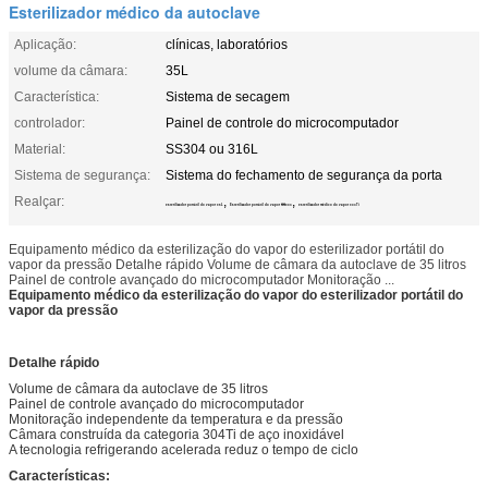
Esterilizador médico da autoclave
Aplicação:
clínicas, laboratórios
volume da câmara:
35L
Característica:
Sistema de secagem
controlador:
Painel de controle do microcomputador
Material:
SS304 ou 316L
Sistema de segurança:
Sistema do fechamento de segurança da porta
Realçar:
,
,
esterilizador portátil do vapor 35L
Esterilizador portátil do vapor SS304
esterilizador médico do vapor 304Ti
Equipamento médico da esterilização do vapor do esterilizador portátil do
vapor da pressão Detalhe rápido Volume de câmara da autoclave de 35 litros
Painel de controle avançado do microcomputador Monitoração ...
Equipamento médico da esterilização do vapor do esterilizador portátil do
vapor da pressão
Detalhe rápido
Volume de câmara da autoclave de 35 litros
Painel de controle avançado do microcomputador
Monitoração independente da temperatura e da pressão
Câmara construída da categoria 304Ti de aço inoxidável
A tecnologia refrigerando acelerada reduz o tempo de ciclo
Características: