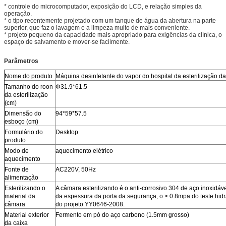
* controle do microcomputador, exposição do LCD, e relação simples da
operação.
* o tipo recentemente projetado com um tanque de água da abertura na parte
superior, que faz o lavagem e a limpeza muito de mais conveniente.
* projeto pequeno da capacidade mais apropriado para exigências da clínica, o
espaço de salvamento e mover-se facilmente.
Parâmetros
Nome do produto
Máquina desinfetante do vapor do hospital da esterilização d
Tamanho do roon
Φ31.9*61.5
da esterilização
(cm)
Dimensão do
94*59*57.5
esboço (cm)
Formulário do
Desktop
produto
Modo de
aquecimento elétrico
aquecimento
Fonte de
AC220V, 50Hz
alimentação
Esterilizando o
A câmara esterilizando é o anti-corrosivo 304 de aço inoxid
material da
da espessura da porta da segurança, o ≥ 0.8mpa do teste hid
câmara
do projeto YY0646-2008.
Material exterior
Fermento em pó do aço carbono (1.5mm grosso)
da caixa